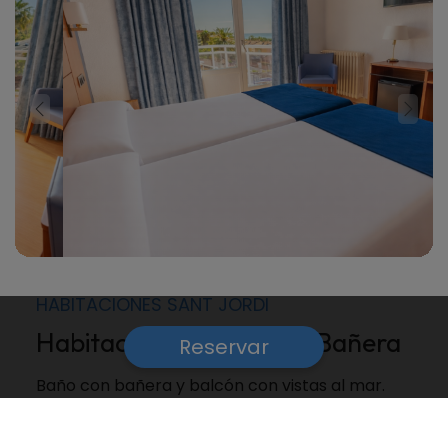
HABITACIONES SANT JORDI
Habitación Doble Punta Bañera
Reservar
Baño con bañera y balcón con vistas al mar.
Disfruta de una estancia
cómoda
y