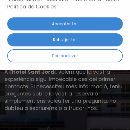
Política de Cookies.
Acceptar tot
Rebutjar tot
HOTEL SANT JORDI
Personalitzar
Contacte
A
l'Hotel Sant Jordi
, volem que la vostra
experiència sigui impecable des del primer
contacte. Si necessiteu més informació, teniu
preguntes sobre la vostra reserva o
simplement ens voleu fer una pregunta, no
dubteu a escriure'ns o a trucar-nos.