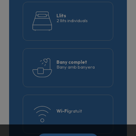
Llits
2 llits individuals
Bany complet
Bany amb banyera
Wi-Fi
gratuït