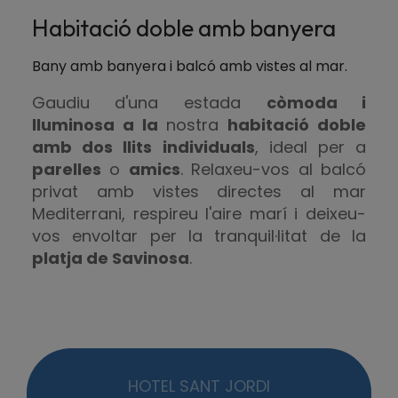
Habitació doble amb banyera
Bany amb banyera i balcó amb vistes al mar.
Gaudiu d'una estada
còmoda i
lluminosa a
la
nostra
habitació doble
amb dos llits individuals
, ideal per a
parelles
o
amics
. Relaxeu-vos al balcó
privat amb vistes directes al mar
Mediterrani, respireu l'aire marí i deixeu-
vos envoltar per la tranquil·litat de la
platja de Savinosa
.
HOTEL SANT JORDI