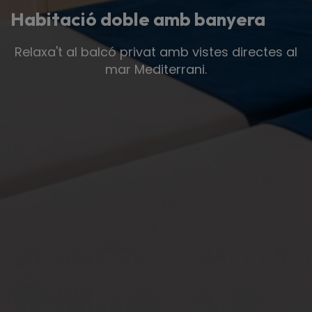
Habitació doble amb banyera
Relaxa't al balcó privat amb vistes directes al
mar Mediterrani.